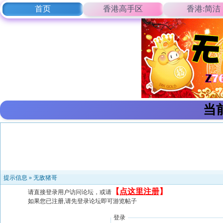
首页
香港高手区
香港:简洁
当
提示信息 »
无敌猪哥
【
点这里注册
】
请直接登录用户访问论坛，或请
如果您已注册,请先登录论坛即可游览帖子
登录