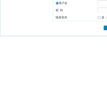
用户名
密 码
隐身登录
是