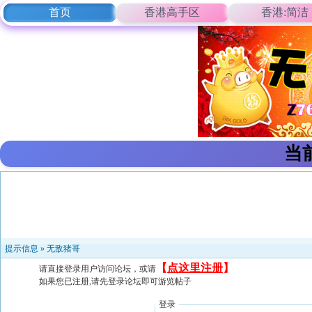
首页
香港高手区
香港:简洁
当
提示信息 »
无敌猪哥
【
点这里注册
】
请直接登录用户访问论坛，或请
如果您已注册,请先登录论坛即可游览帖子
登录