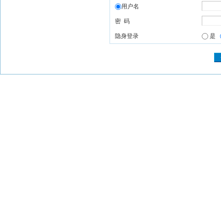
用户名
密 码
隐身登录
是