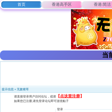
首页
香港高手区
香港:简洁
当
提示信息 »
无敌猪哥
【
点这里注册
】
请直接登录用户访问论坛，或请
如果您已注册,请先登录论坛即可游览帖子
登录