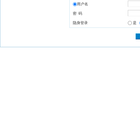
用户名
密 码
隐身登录
是