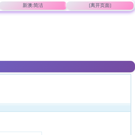
新澳:简洁
[离开页面]