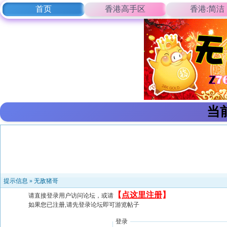
首页
香港高手区
香港:简洁
当
提示信息 »
无敌猪哥
【
点这里注册
】
请直接登录用户访问论坛，或请
如果您已注册,请先登录论坛即可游览帖子
登录