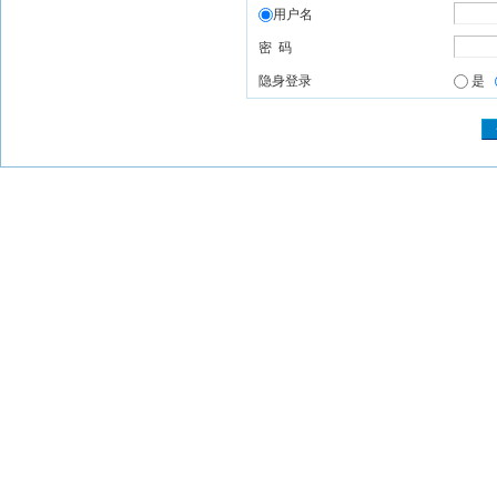
用户名
密 码
隐身登录
是