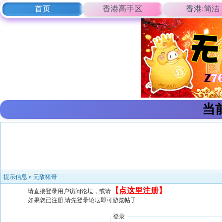
首页
香港高手区
香港:简洁
当
提示信息 »
无敌猪哥
【
点这里注册
】
请直接登录用户访问论坛，或请
如果您已注册,请先登录论坛即可游览帖子
登录