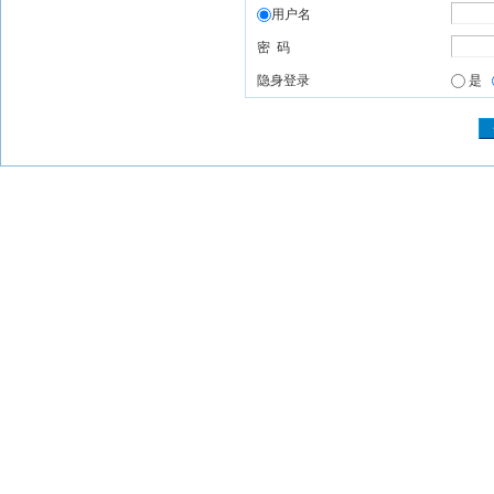
用户名
密 码
隐身登录
是