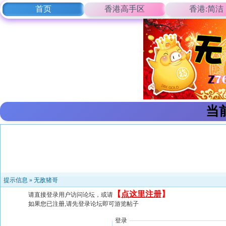
首页
香港高手区
香港:简洁
当
提示信息 »
无敌猪哥
【
点这里注册
】
请直接登录用户访问论坛，或请
如果您已注册,请先登录论坛即可游览帖子
登录