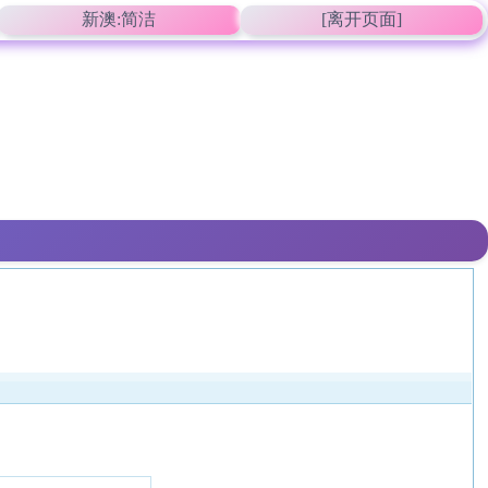
新澳:简洁
[离开页面]