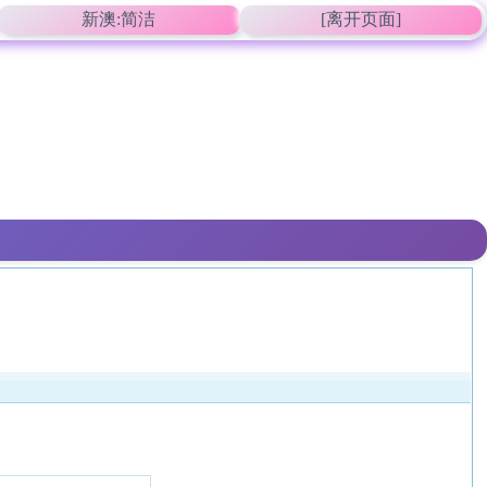
新澳:简洁
[离开页面]