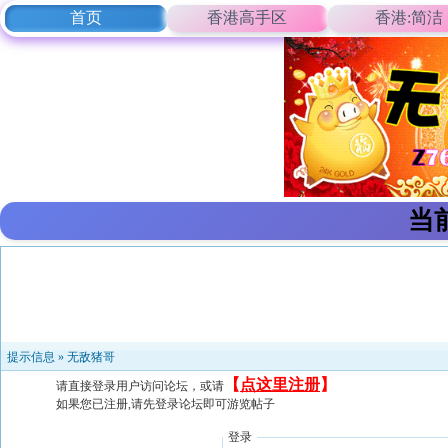
首页
香港高手区
香港:简洁
当
提示信息 »
无敌猪哥
【
点这里注册
】
请直接登录用户访问论坛，或请
如果您已注册,请先登录论坛即可游览帖子
登录