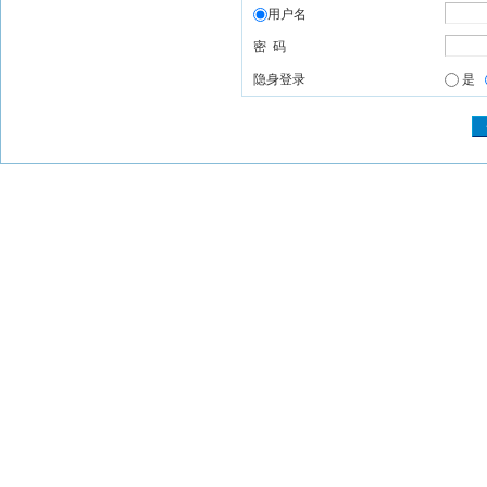
用户名
密 码
隐身登录
是