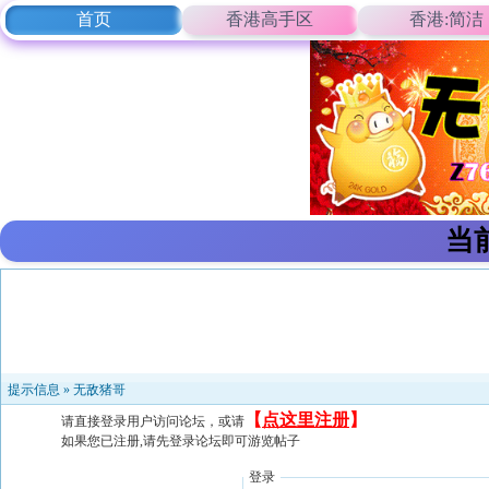
首页
香港高手区
香港:简洁
当
提示信息 »
无敌猪哥
【
点这里注册
】
请直接登录用户访问论坛，或请
如果您已注册,请先登录论坛即可游览帖子
登录