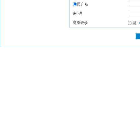
用户名
密 码
隐身登录
是