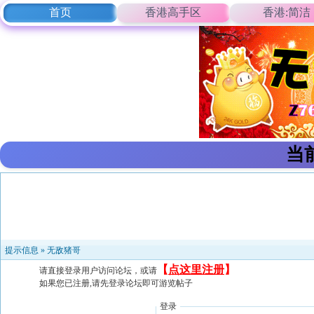
首页
香港高手区
香港:简洁
当
提示信息 »
无敌猪哥
【
点这里注册
】
请直接登录用户访问论坛，或请
如果您已注册,请先登录论坛即可游览帖子
登录