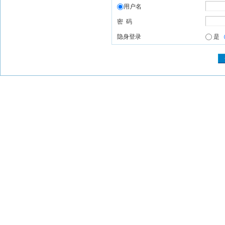
用户名
密 码
隐身登录
是