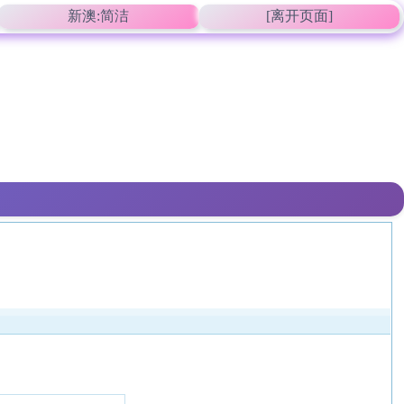
新澳:简洁
[离开页面]