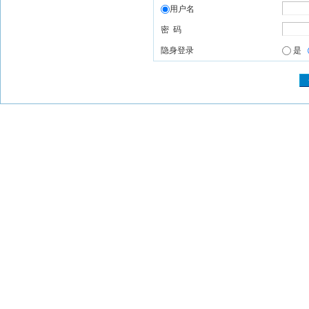
用户名
密 码
隐身登录
是