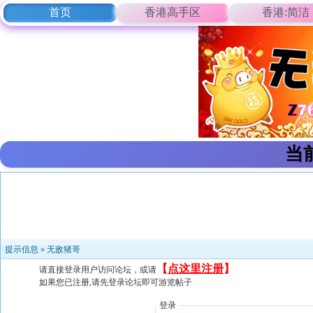
首页
香港高手区
香港:简洁
当
提示信息 »
无敌猪哥
【
点这里注册
】
请直接登录用户访问论坛，或请
如果您已注册,请先登录论坛即可游览帖子
登录