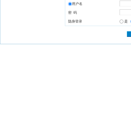
用户名
密 码
隐身登录
是