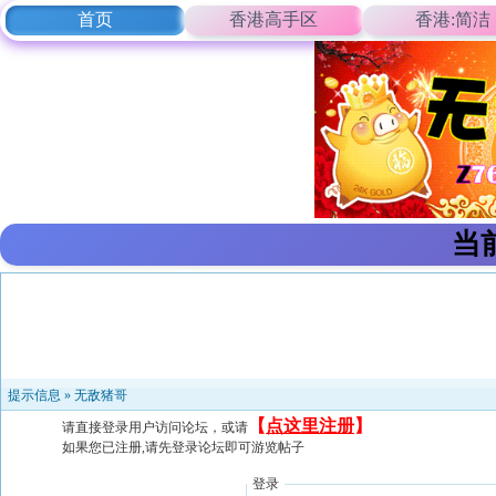
首页
香港高手区
香港:简洁
当
提示信息 »
无敌猪哥
【
点这里注册
】
请直接登录用户访问论坛，或请
如果您已注册,请先登录论坛即可游览帖子
登录