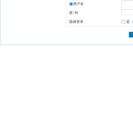
用户名
密 码
隐身登录
是