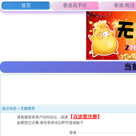
首页
香港高手区
香港:简洁
当
提示信息 »
无敌猪哥
【
点这里注册
】
请直接登录用户访问论坛，或请
如果您已注册,请先登录论坛即可游览帖子
登录