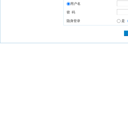
用户名
密 码
隐身登录
是