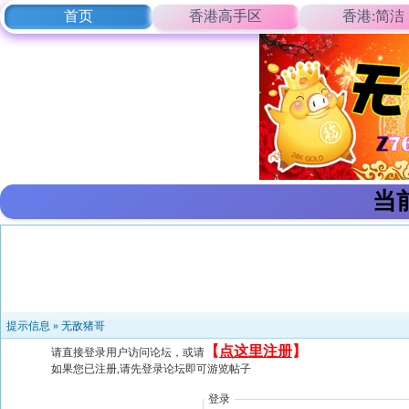
首页
香港高手区
香港:简洁
当
提示信息 »
无敌猪哥
【
点这里注册
】
请直接登录用户访问论坛，或请
如果您已注册,请先登录论坛即可游览帖子
登录