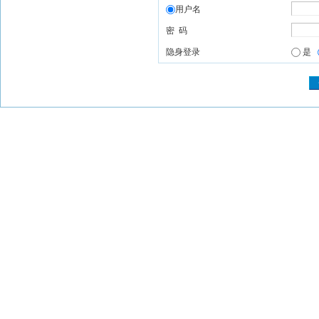
用户名
密 码
隐身登录
是