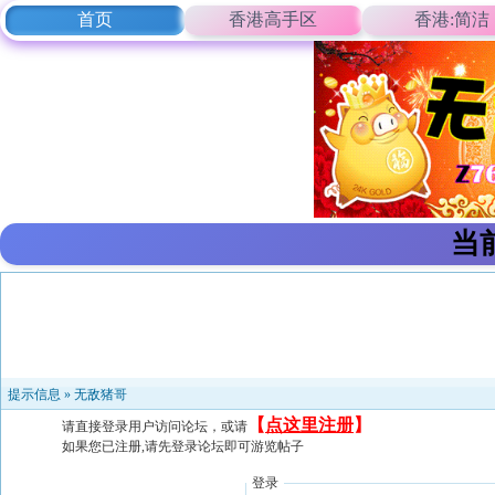
首页
香港高手区
香港:简洁
当
提示信息 »
无敌猪哥
【
点这里注册
】
请直接登录用户访问论坛，或请
如果您已注册,请先登录论坛即可游览帖子
登录