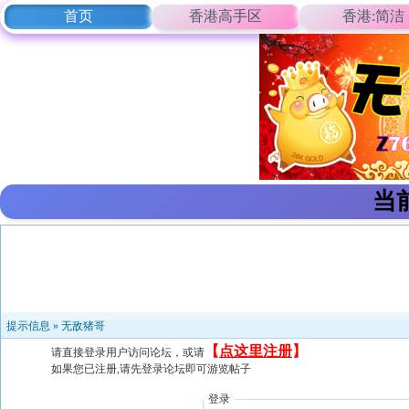
首页
香港高手区
香港:简洁
当
提示信息 »
无敌猪哥
【
点这里注册
】
请直接登录用户访问论坛，或请
如果您已注册,请先登录论坛即可游览帖子
登录