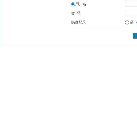
用户名
密 码
隐身登录
是