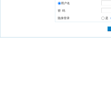
用户名
密 码
隐身登录
是