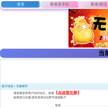
首页
香港高手区
香港:简洁
当
提示信息 »
无敌猪哥
【
点这里注册
】
请直接登录用户访问论坛，或请
如果您已注册,请先登录论坛即可游览帖子
登录