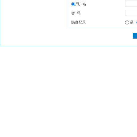
用户名
密 码
隐身登录
是