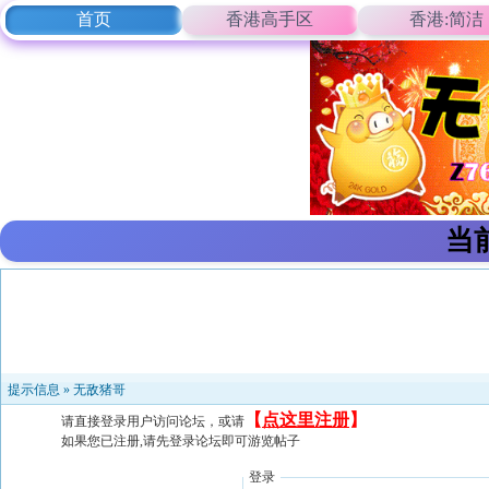
首页
香港高手区
香港:简洁
当
提示信息 »
无敌猪哥
【
点这里注册
】
请直接登录用户访问论坛，或请
如果您已注册,请先登录论坛即可游览帖子
登录