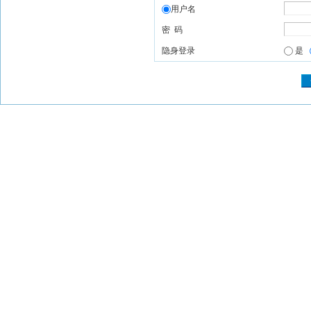
用户名
密 码
隐身登录
是