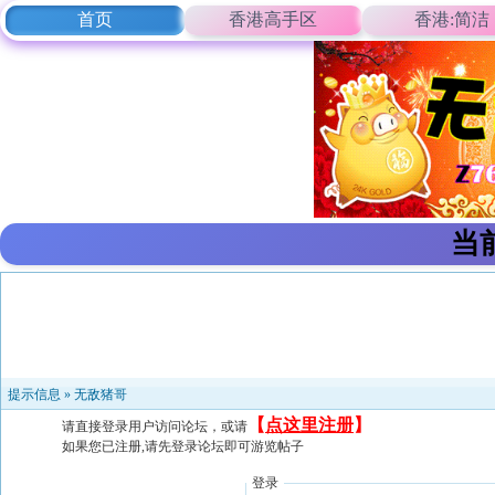
首页
香港高手区
香港:简洁
当
提示信息 »
无敌猪哥
【
点这里注册
】
请直接登录用户访问论坛，或请
如果您已注册,请先登录论坛即可游览帖子
登录