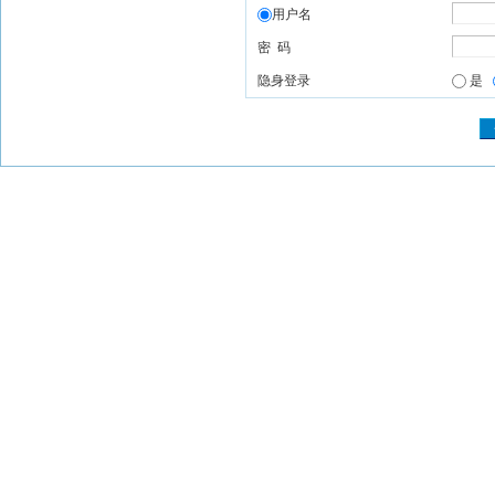
用户名
密 码
隐身登录
是