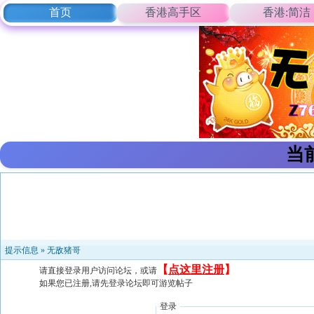
首页
香港高手区
香港:简洁
当
提示信息 »
无敌猪哥
【
点这里注册
】
请直接登录用户访问论坛，或请
如果您已注册,请先登录论坛即可游览帖子
登录