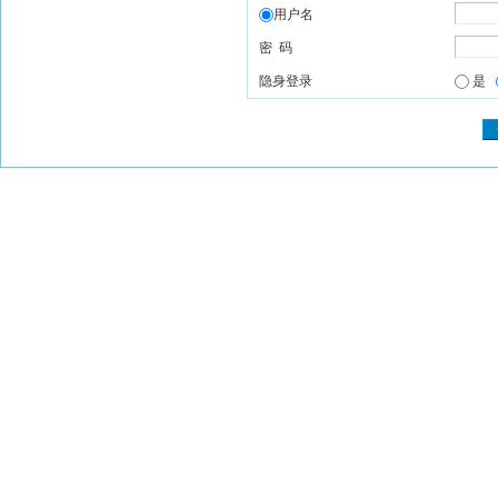
用户名
密 码
隐身登录
是