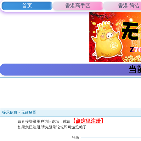
首页
香港高手区
香港:简洁
当
提示信息 »
无敌猪哥
【
点这里注册
】
请直接登录用户访问论坛，或请
如果您已注册,请先登录论坛即可游览帖子
登录