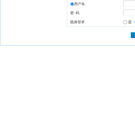
用户名
密 码
隐身登录
是