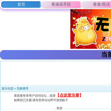
首页
香港高手区
香港:简洁
当
提示信息 »
无敌猪哥
【
点这里注册
】
请直接登录用户访问论坛，或请
如果您已注册,请先登录论坛即可游览帖子
登录