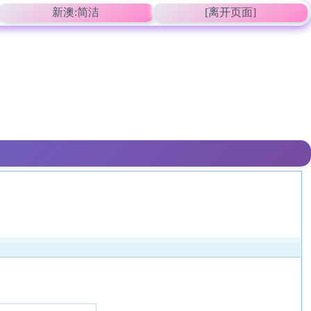
新澳:简洁
[离开页面]