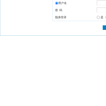
用户名
密 码
隐身登录
是