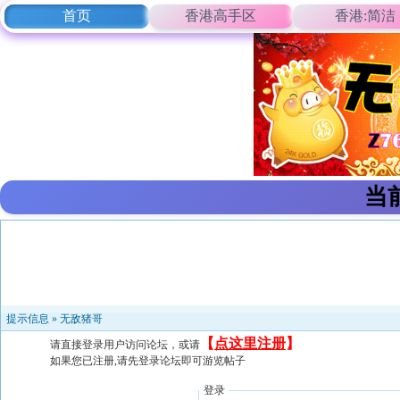
首页
香港高手区
香港:简洁
当
提示信息 »
无敌猪哥
【
点这里注册
】
请直接登录用户访问论坛，或请
如果您已注册,请先登录论坛即可游览帖子
登录