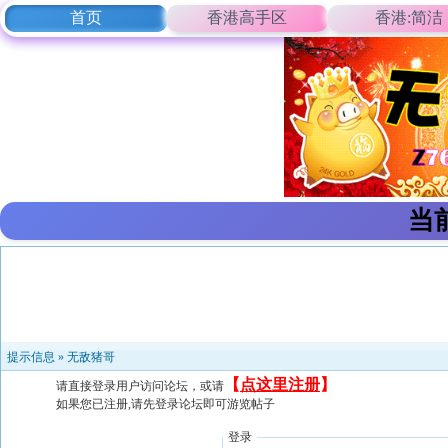
首页
香港高手区
香港:简洁
当
提示信息 »
无敌猪哥
【
点这里注册
】
请直接登录用户访问论坛，或请
如果您已注册,请先登录论坛即可游览帖子
登录