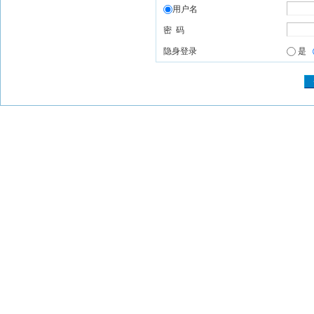
用户名
密 码
隐身登录
是