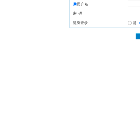
用户名
密 码
隐身登录
是