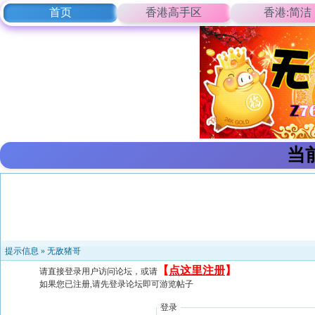
首页
香港高手区
香港:简洁
当
提示信息 »
无敌猪哥
【
点这里注册
】
请直接登录用户访问论坛，或请
如果您已注册,请先登录论坛即可游览帖子
登录