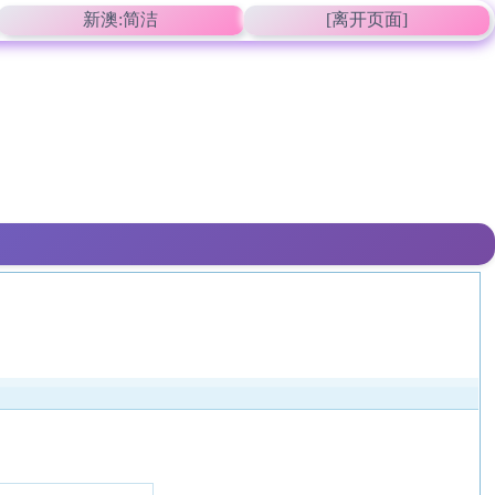
新澳:简洁
[离开页面]