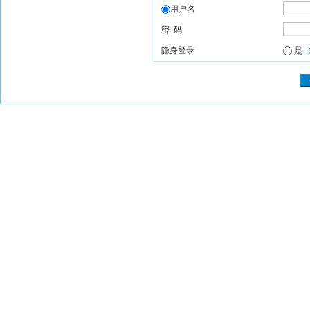
用户名
密 码
隐身登录
是