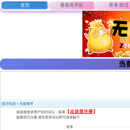
首页
香港高手区
香港:简洁
当
提示信息 »
无敌猪哥
【
点这里注册
】
请直接登录用户访问论坛，或请
如果您已注册,请先登录论坛即可游览帖子
登录