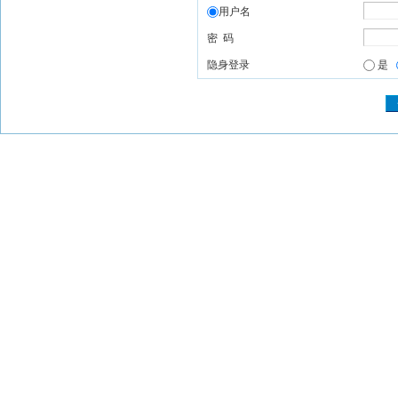
用户名
密 码
隐身登录
是