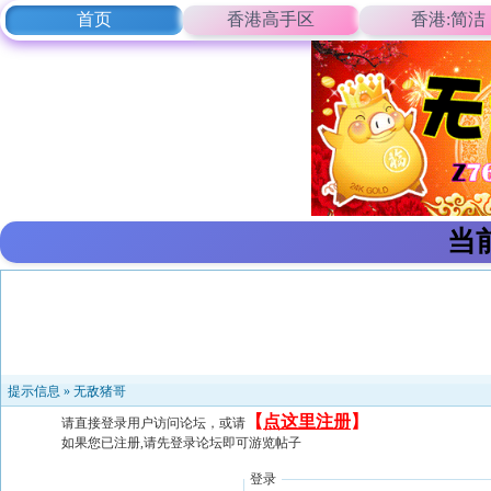
首页
香港高手区
香港:简洁
当
提示信息 »
无敌猪哥
【
点这里注册
】
请直接登录用户访问论坛，或请
如果您已注册,请先登录论坛即可游览帖子
登录