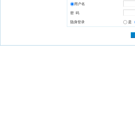
用户名
密 码
隐身登录
是