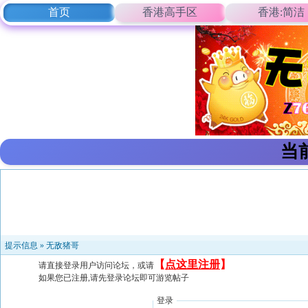
首页
香港高手区
香港:简洁
当
提示信息 »
无敌猪哥
【
点这里注册
】
请直接登录用户访问论坛，或请
如果您已注册,请先登录论坛即可游览帖子
登录