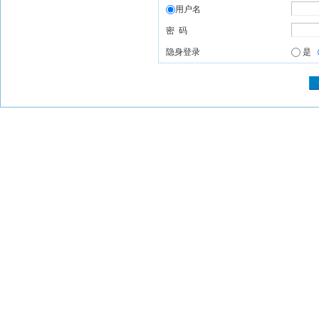
用户名
密 码
隐身登录
是