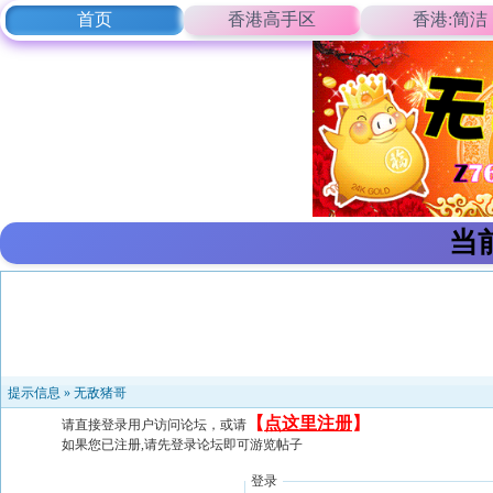
首页
香港高手区
香港:简洁
当
提示信息 »
无敌猪哥
【
点这里注册
】
请直接登录用户访问论坛，或请
如果您已注册,请先登录论坛即可游览帖子
登录