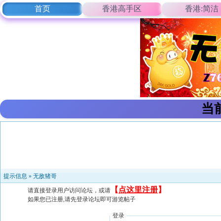
首页
香港高手区
香港:简洁
当
提示信息 »
无敌猪哥
【
点这里注册
】
请直接登录用户访问论坛，或请
如果您已注册,请先登录论坛即可游览帖子
登录