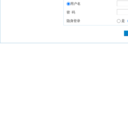
用户名
密 码
隐身登录
是