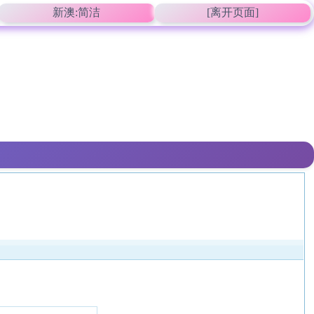
新澳:简洁
[离开页面]