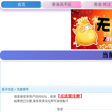
首页
香港高手区
香港:简洁
当
提示信息 »
无敌猪哥
【
点这里注册
】
请直接登录用户访问论坛，或请
如果您已注册,请先登录论坛即可游览帖子
登录