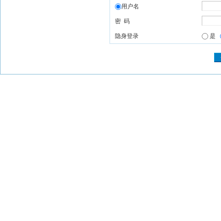
用户名
密 码
隐身登录
是