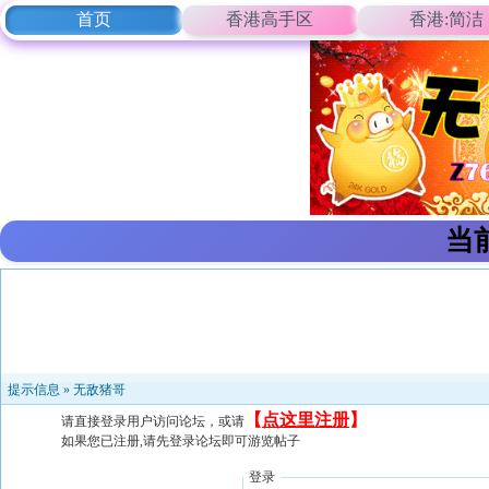
首页
香港高手区
香港:简洁
当
提示信息 »
无敌猪哥
【
点这里注册
】
请直接登录用户访问论坛，或请
如果您已注册,请先登录论坛即可游览帖子
登录