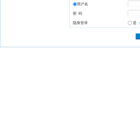
用户名
密 码
隐身登录
是