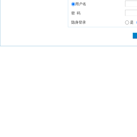
用户名
密 码
隐身登录
是