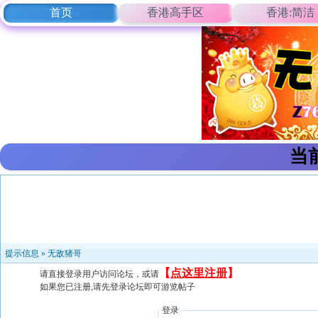
首页
香港高手区
香港:简洁
当
提示信息 »
无敌猪哥
【
点这里注册
】
请直接登录用户访问论坛，或请
如果您已注册,请先登录论坛即可游览帖子
登录