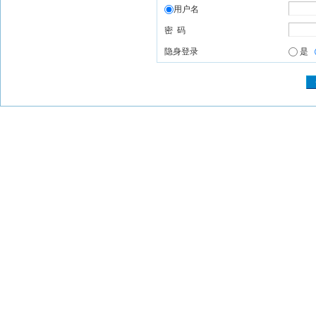
用户名
密 码
隐身登录
是