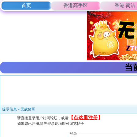
首页
香港高手区
香港:简洁
当
提示信息 »
无敌猪哥
【
点这里注册
】
请直接登录用户访问论坛，或请
如果您已注册,请先登录论坛即可游览帖子
登录