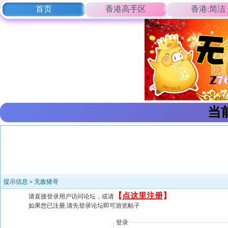
首页
香港高手区
香港:简洁
当
提示信息 »
无敌猪哥
【
点这里注册
】
请直接登录用户访问论坛，或请
如果您已注册,请先登录论坛即可游览帖子
登录