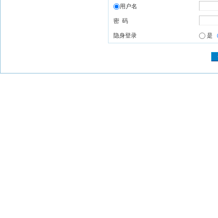
用户名
密 码
隐身登录
是