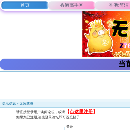
首页
香港高手区
香港:简洁
当
提示信息 »
无敌猪哥
【
点这里注册
】
请直接登录用户访问论坛，或请
如果您已注册,请先登录论坛即可游览帖子
登录