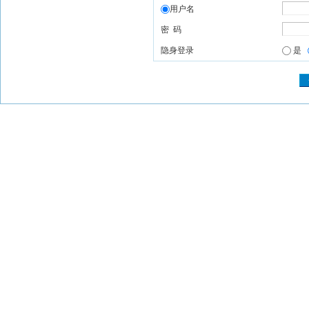
用户名
密 码
隐身登录
是