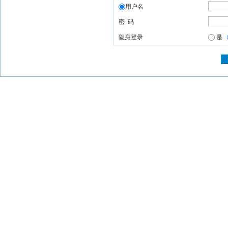
用户名
密 码
隐身登录
是