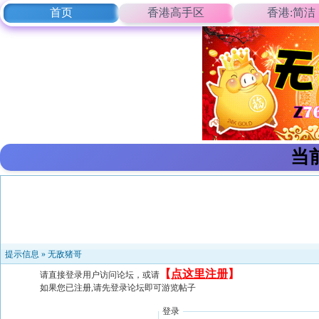
首页
香港高手区
香港:简洁
当
提示信息 »
无敌猪哥
【
点这里注册
】
请直接登录用户访问论坛，或请
如果您已注册,请先登录论坛即可游览帖子
登录