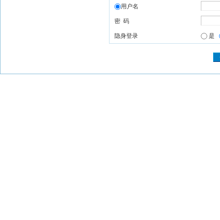
用户名
密 码
隐身登录
是