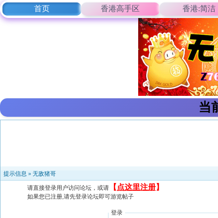
首页
香港高手区
香港:简洁
当
提示信息 »
无敌猪哥
【
点这里注册
】
请直接登录用户访问论坛，或请
如果您已注册,请先登录论坛即可游览帖子
登录