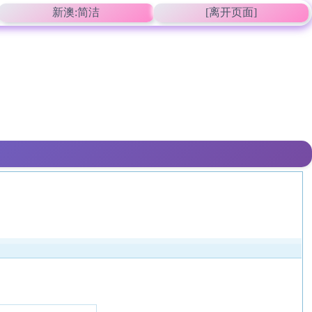
新澳:简洁
[离开页面]