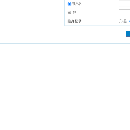
用户名
密 码
隐身登录
是