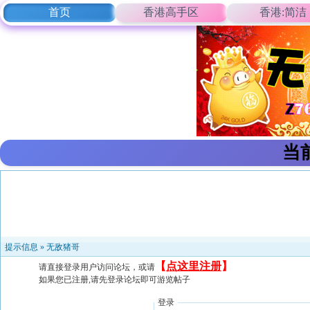
首页
香港高手区
香港:简洁
当
提示信息 »
无敌猪哥
【
点这里注册
】
请直接登录用户访问论坛，或请
如果您已注册,请先登录论坛即可游览帖子
登录