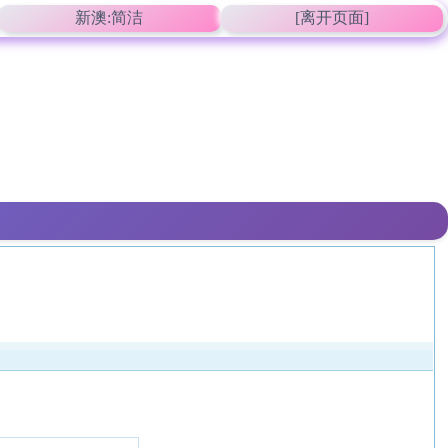
新澳:简洁
[离开页面]