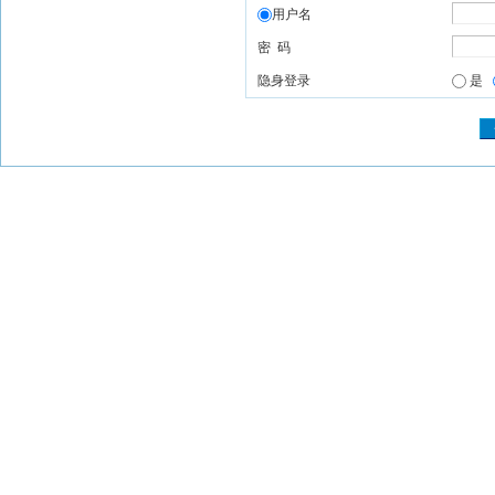
用户名
密 码
隐身登录
是