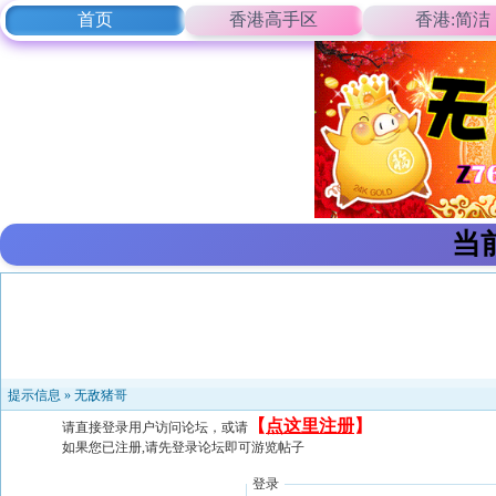
首页
香港高手区
香港:简洁
当
提示信息 »
无敌猪哥
【
点这里注册
】
请直接登录用户访问论坛，或请
如果您已注册,请先登录论坛即可游览帖子
登录