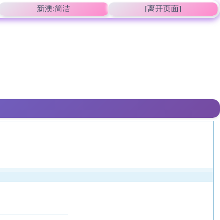
新澳:简洁
[离开页面]