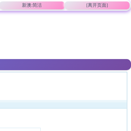
新澳:简洁
[离开页面]